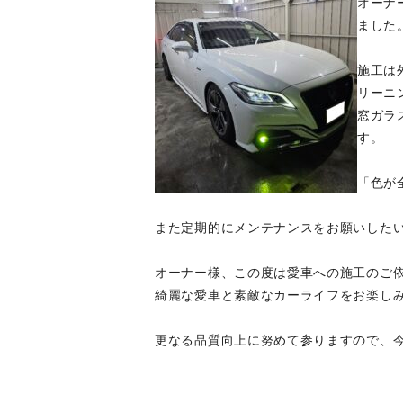
オーナ
ました
施工は
リーニ
窓ガラ
す。
「色が
また定期的にメンテナンスをお願いした
オーナー様、この度は愛車への施工のご
綺麗な愛車と素敵なカーライフをお楽し
更なる品質向上に努めて参りますので、今