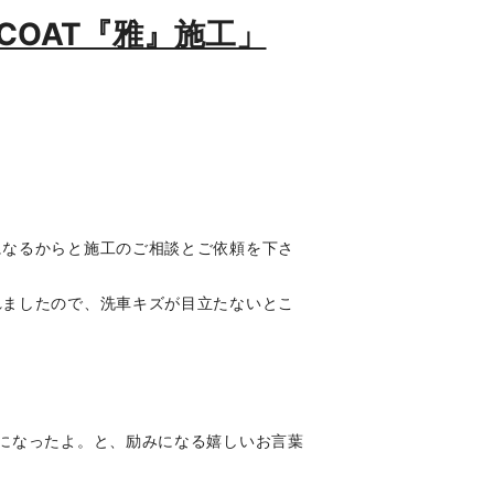
ELCOAT『雅』施工」
。
になるからと施工のご相談とご依頼を下さ
れましたので、洗車キズが目立たないとこ
。
になったよ。と、励みになる嬉しいお言葉