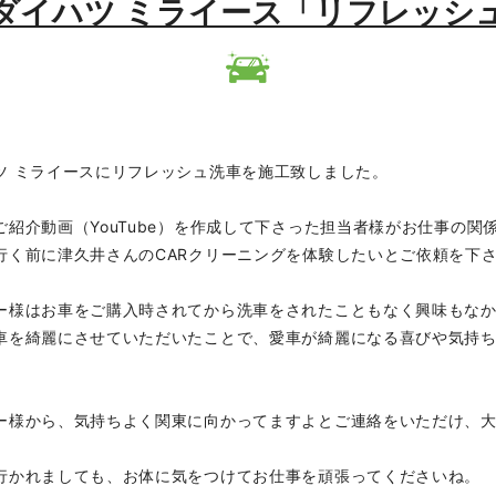
.11 ダイハツ ミライース「リフレッ
ツ ミライースにリフレッシュ洗車を施工致しました。
ご紹介動画（YouTube）を作成して下さった担当者様がお仕事の
行く前に津久井さんのCARクリーニングを体験したいとご依頼を下
ー様はお車をご購入時されてから洗車をされたこともなく興味もな
車を綺麗にさせていただいたことで、愛車が綺麗になる喜びや気持
ー様から、気持ちよく関東に向かってますよとご連絡をいただけ、
行かれましても、お体に気をつけてお仕事を頑張ってくださいね。