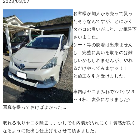
2023/03/07
お客様が知人から売って貰っ
たそうなんですが、とにかく
タバコの臭いが…と、ご相談下
さいました。
シート等の脱着は出来ません
し、完璧に臭いを取るのは難
しいかもしれませんが、やれ
るだけやってみますッ！！
と施工を引き受けました。
車内はヤニまみれで?バケツ３
～４杯、麦茶になりました?
写真を撮っておけばよかった…
取れる限りヤニを除去し、少しでも内装が汚れにくく質感が良く
なるように艶出し仕上げをさせて頂きました。