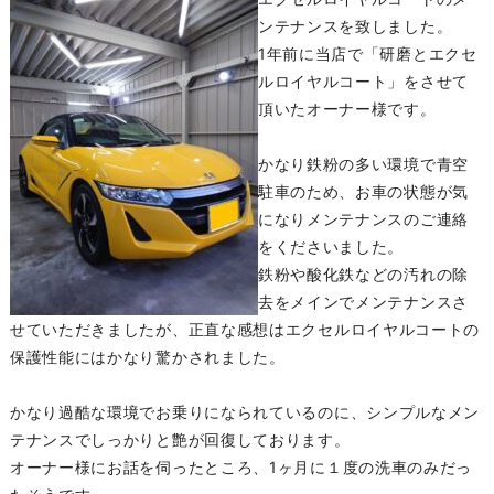
ンテナンスを致しました。
1年前に当店で「研磨とエクセ
ルロイヤルコート」をさせて
頂いたオーナー様です。
かなり鉄粉の多い環境で青空
駐車のため、お車の状態が気
になりメンテナンスのご連絡
をくださいました。
鉄粉や酸化鉄などの汚れの除
去をメインでメンテナンスさ
せていただきましたが、正直な感想はエクセルロイヤルコートの
保護性能にはかなり驚かされました。
かなり過酷な環境でお乗りになられているのに、シンプルなメン
テナンスでしっかりと艶が回復しております。
オーナー様にお話を伺ったところ、1ヶ月に１度の洗車のみだっ