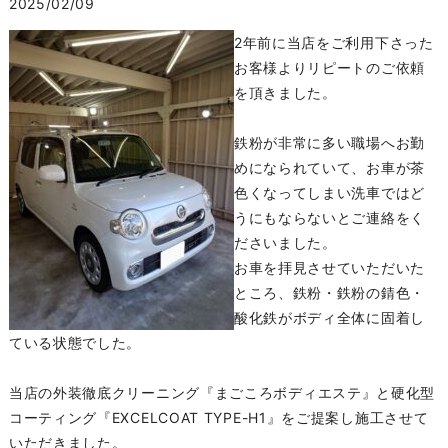
2025/02/09
2年前に当店をご利用下さった
お客様よりリピートのご依頼
を頂きました。
鉄粉が非常に多い職場へお勤
めになられていて、お車が茶
色くなってしまい洗車ではど
うにもならないとご連絡をく
ださいました。
お車を拝見させていただいた
ところ、鉄粉・鉄粉の錆色・
酸化鉄がボディ全体に固着し
ている状態でした。
当店の外装徹底クリーニング『まごころボディエステ』と硬化型
コーティング『EXCELCOAT TYPE-H1』をご提案し施工させて
いただきました。