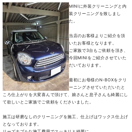
MINIに外装クリーニングと内
装クリーニングを致しまし
た。
当店のお客様よりご紹介を頂
いたお客様となります。
ご家族で3台もご依頼を頂き、
今回MINIをご紹介させていた
だいております。
最初にお母様のN-BOXをクリ
ーニングさせていただいたと
ころ仕上がりを大変喜んで頂けて、娘さんと息子さんも綺麗にし
て欲しいとご家族でご依頼をくださいました。
施工は研磨なしのクリーニングを施工、仕上げはワックス仕上げ
となっております。
リーズナブルな施工費用でスッキリと綺麗に。