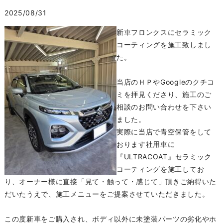
2025/08/31
新車フロンクスにセラミック
コーティングを施工致しまし
た。
当店のＨＰやGoogleのクチコ
ミを拝見くださり、施工のご
相談のお問い合わせを下さい
ました。
実際に当店で青空保管をして
おります社用車に
『ULTRACOAT』セラミック
コーティングを施工してお
り、オーナー様に直接「見て・触って・感じて」頂きご納得いた
だいたうえで、施工メニューをご提案させていただきました。
この度新車をご購入され、ボディ以外に未塗装パーツの劣化やホ