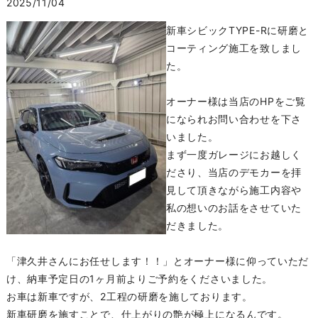
2025/11/04
新車シビックTYPE-Rに研磨と
コーティング施工を致しまし
た。
オーナー様は当店のHPをご覧
になられお問い合わせを下さ
いました。
まず一度ガレージにお越しく
ださり、当店のデモカーを拝
見して頂きながら施工内容や
私の想いのお話をさせていた
だきました。
「津久井さんにお任せします！！」とオーナー様に仰っていただ
け、納車予定日の1ヶ月前よりご予約をくださいました。
お車は新車ですが、2工程の研磨を施しております。
新車研磨を施すことで、仕上がりの艶が極上になるんです。