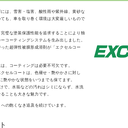
害には、雪害・塩害、酸性雨や紫外線、黄砂な
いても、車を取り巻く環境は大変厳しいもので
、完璧な塗装保護性能を追求することにより独
カーコーティングシステムを生み出しました。
持った超弾性被膜形成溶剤が「エクセルコー
には、コーティングは必要不可欠です。
エクセルコートは、色褪せ・艶やかさに対し
ずに艶やかな状態をいつまでも保てます。
だけで、水垢などの汚れはシミにならず、水洗
せることも大きな魅力です。
さへの飽くなき追及を続けています。
ト